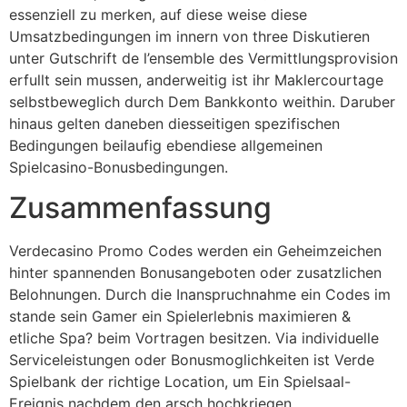
essenziell zu merken, auf diese weise diese
Umsatzbedingungen im innern von three Diskutieren
unter Gutschrift de l’ensemble des Vermittlungsprovision
erfullt sein mussen, anderweitig ist ihr Maklercourtage
selbstbeweglich durch Dem Bankkonto weithin. Daruber
hinaus gelten daneben diesseitigen spezifischen
Bedingungen beilaufig ebendiese allgemeinen
Spielcasino-Bonusbedingungen.
Zusammenfassung
Verdecasino Promo Codes werden ein Geheimzeichen
hinter spannenden Bonusangeboten oder zusatzlichen
Belohnungen. Durch die Inanspruchnahme ein Codes im
stande sein Gamer ein Spielerlebnis maximieren &
etliche Spa? beim Vortragen besitzen. Via individuelle
Serviceleistungen oder Bonusmoglichkeiten ist Verde
Spielbank der richtige Location, um Ein Spielsaal-
Ereignis nachdem den arsch hochkriegen.