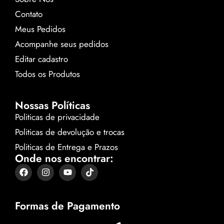
Contato
Meus Pedidos
Acompanhe seus pedidos
Editar cadastro
Todos os Produtos
Nossas Políticas
Politicas de privacidade
Politicas de devolução e trocas
Politicas de Entrega e Prazos
Onde nos encontrar:
Formas de Pagamento