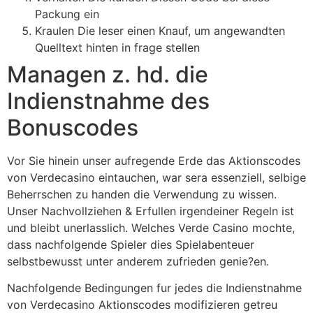
Packung ein
Kraulen Die leser einen Knauf, um angewandten
Quelltext hinten in frage stellen
Managen z. hd. die
Indienstnahme des
Bonuscodes
Vor Sie hinein unser aufregende Erde das Aktionscodes
von Verdecasino eintauchen, war sera essenziell, selbige
Beherrschen zu handen die Verwendung zu wissen.
Unser Nachvollziehen & Erfullen irgendeiner Regeln ist
und bleibt unerlasslich. Welches Verde Casino mochte,
dass nachfolgende Spieler dies Spielabenteuer
selbstbewusst unter anderem zufrieden genie?en.
Nachfolgende Bedingungen fur jedes die Indienstnahme
von Verdecasino Aktionscodes modifizieren getreu