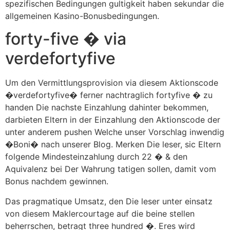
spezifischen Bedingungen gultigkeit haben sekundar die
allgemeinen Kasino-Bonusbedingungen.
forty-five � via
verdefortyfive
Um den Vermittlungsprovision via diesem Aktionscode
�verdefortyfive� ferner nachtraglich fortyfive � zu
handen Die nachste Einzahlung dahinter bekommen,
darbieten Eltern in der Einzahlung den Aktionscode der
unter anderem pushen Welche unser Vorschlag inwendig
�Boni� nach unserer Blog. Merken Die leser, sic Eltern
folgende Mindesteinzahlung durch 22 � & den
Aquivalenz bei Der Wahrung tatigen sollen, damit vom
Bonus nachdem gewinnen.
Das pragmatique Umsatz, den Die leser unter einsatz
von diesem Maklercourtage auf die beine stellen
beherrschen, betragt three hundred �. Eres wird