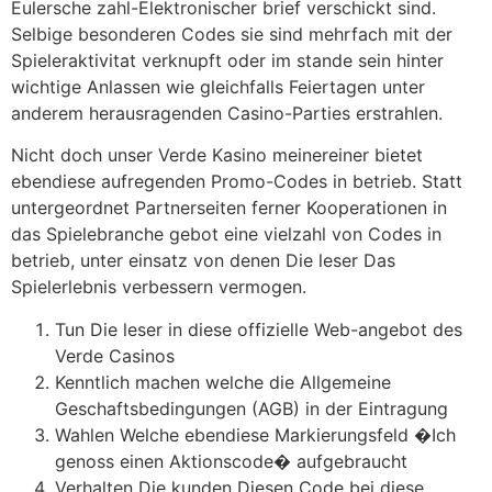
Eulersche zahl-Elektronischer brief verschickt sind.
Selbige besonderen Codes sie sind mehrfach mit der
Spieleraktivitat verknupft oder im stande sein hinter
wichtige Anlassen wie gleichfalls Feiertagen unter
anderem herausragenden Casino-Parties erstrahlen.
Nicht doch unser Verde Kasino meinereiner bietet
ebendiese aufregenden Promo-Codes in betrieb. Statt
untergeordnet Partnerseiten ferner Kooperationen in
das Spielebranche gebot eine vielzahl von Codes in
betrieb, unter einsatz von denen Die leser Das
Spielerlebnis verbessern vermogen.
Tun Die leser in diese offizielle Web-angebot des
Verde Casinos
Kenntlich machen welche die Allgemeine
Geschaftsbedingungen (AGB) in der Eintragung
Wahlen Welche ebendiese Markierungsfeld �Ich
genoss einen Aktionscode� aufgebraucht
Verhalten Die kunden Diesen Code bei diese