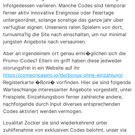
infolgedessen variieren. Manche Codes sind temporar
ferner aktiv innovative Ereignisse oder Feiertage
untergeordnet, solange sonstige das ganze jahr uber
verfugbar eignen. Unsereins raten Spielern von dort,
turnusma?ig die Site nach einschalten, um nur minimal
jungsten Angebote nach versaumen.
Aber an irgendeinem ort genau ermi�glichen sich die
Promo-Codes? Eltern im griff haben diese jedweder
storungsfrei in ein Website auf ihr
https://comeoncasino.io/de/bonus-ohne-einzahlung/
Registerkarte �Boni� vorfinden. Hier sie sind folgende
Warteschlange interessanter Angebote vorgestellt, unter
Freispiele, Einzahlungsboni ferner zahlreiche andere,
nachfolgende durch Input diverses entsprechenden
Codes aktiviert werden vermogen.
Loyalitat Zocker sie sind wiederkehrend unter
zuhilfenahme von exklusiven Codes belohnt, unser via