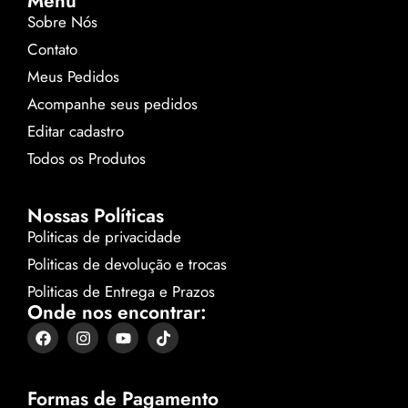
Menu
Sobre Nós
Contato
Meus Pedidos
Acompanhe seus pedidos
Editar cadastro
Todos os Produtos
Nossas Políticas
Politicas de privacidade
Politicas de devolução e trocas
Politicas de Entrega e Prazos
Onde nos encontrar:
Formas de Pagamento