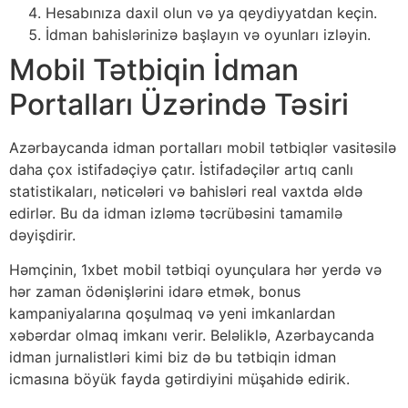
Hesabınıza daxil olun və ya qeydiyyatdan keçin.
İdman bahislərinizə başlayın və oyunları izləyin.
Mobil Tətbiqin İdman
Portalları Üzərində Təsiri
Azərbaycanda idman portalları mobil tətbiqlər vasitəsilə
daha çox istifadəçiyə çatır. İstifadəçilər artıq canlı
statistikaları, nəticələri və bahisləri real vaxtda əldə
edirlər. Bu da idman izləmə təcrübəsini tamamilə
dəyişdirir.
Həmçinin, 1xbet mobil tətbiqi oyunçulara hər yerdə və
hər zaman ödənişlərini idarə etmək, bonus
kampaniyalarına qoşulmaq və yeni imkanlardan
xəbərdar olmaq imkanı verir. Beləliklə, Azərbaycanda
idman jurnalistləri kimi biz də bu tətbiqin idman
icmasına böyük fayda gətirdiyini müşahidə edirik.