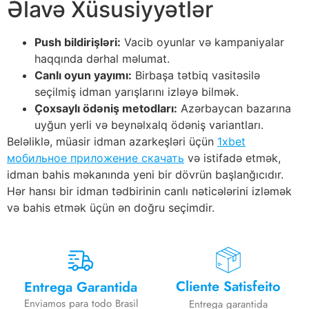
Əlavə Xüsusiyyətlər
Push bildirişləri:
Vacib oyunlar və kampaniyalar
haqqında dərhal məlumat.
Canlı oyun yayımı:
Birbaşa tətbiq vasitəsilə
seçilmiş idman yarışlarını izləyə bilmək.
Çoxsaylı ödəniş metodları:
Azərbaycan bazarına
uyğun yerli və beynəlxalq ödəniş variantları.
Beləliklə, müasir idman azarkeşləri üçün
1xbet
мобильное приложение скачать
və istifadə etmək,
idman bahis məkanında yeni bir dövrün başlanğıcıdır.
Hər hansı bir idman tədbirinin canlı nəticələrini izləmək
və bahis etmək üçün ən doğru seçimdir.
Cliente Satisfeito
Entrega Garantida
Enviamos para todo Brasil
Entrega garantida