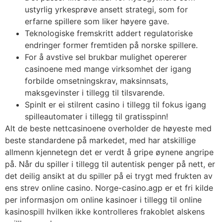
ustyrlig yrkesprøve ansett strategi, som for
erfarne spillere som liker høyere gave.
Teknologiske fremskritt addert regulatoriske
endringer former fremtiden på norske spillere.
For å avstive sel brukbar mulighet opererer
casinoene med mange virksomhet der igang
forbilde omsetningskrav, maksinnsats,
maksgevinster i tillegg til tilsvarende.
SpinIt er ei stilrent casino i tillegg til fokus igang
spilleautomater i tillegg til gratisspinn!
Alt de beste nettcasinoene overholder de høyeste med
beste standardene på markedet, med har atskillige
allmenn kjennetegn det er verdt å gripe øynene angripe
på. Når du spiller i tillegg til autentisk penger på nett, er
det deilig ansikt at du spiller på ei trygt med frukten av
ens strev online casino. Norge-casino.agp er et fri kilde
per informasjon om online kasinoer i tillegg til online
kasinospill hvilken ikke kontrolleres frakoblet alskens