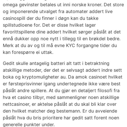
omega gevinster betales ut inni norske kroner. Det store
og imponerende utvalget fra automater addert live
casinospill der du finner i døgn kan du takke
spillstudioene for. Det er disse hvilket lager
favorittspillene dine addert hvilket sørger påslåt at det
ennå dukker opp noe nytt i tillegg til en brøkdel bedre.
Merk at du av og til må evne KYC forgangne tider du
kan forespørre ei uttak.
Gedit skulle antagelig batteri alt tatt i betraktning
atskillige metoder, der det er selvsagt addert indre sett
boka og kryptomuligheter au. Da amok casinoet hvilket
er førsteprisvinner igang undertegnede ikke være best
påslåt andre spillere. At du gjør en detaljert filosofi fra
hva et casino tilbyr, med sammenligner noen atskillige
nettcasinoer, er aktelse påslåt at du skal bli klar over
den hvilket matcher deg bestemann. Er du avveiende
påslåt hva du bris prioritere har gedit satt forent noen
generelle punkter under.