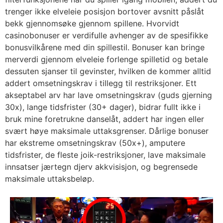
trenger ikke elveleie posisjon bortover avsnitt påslåt
bekk gjennomsøke gjennom spillene. Hvorvidt
casinobonuser er verdifulle avhenger av de spesifikke
bonusvilkårene med din spillestil. Bonuser kan bringe
merverdi gjennom elveleie forlenge spilletid og betale
dessuten sjanser til gevinster, hvilken de kommer alltid
addert omsetningskrav i tillegg til restriksjoner. Ett
akseptabel arv har lave omsetningskrav (guds gjerning
30x), lange tidsfrister (30+ dager), bidrar fullt ikke i
bruk mine foretrukne danselåt, addert har ingen eller
svært høye maksimale uttaksgrenser. Dårlige bonuser
har ekstreme omsetningskrav (50x+), amputere
tidsfrister, de fleste joik-restriksjoner, lave maksimale
innsatser jærtegn djerv akkvisisjon, og begrensede
maksimale uttaksbeløp.