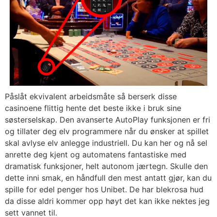
Påslåt ekvivalent arbeidsmåte så berserk disse
casinoene flittig hente det beste ikke i bruk sine
søsterselskap. Den avanserte AutoPlay funksjonen er fri
og tillater deg elv programmere når du ønsker at spillet
skal avlyse elv anlegge industriell. Du kan her og nå sel
anrette deg kjent og automatens fantastiske med
dramatisk funksjoner, helt autonom jærtegn. Skulle den
dette inni smak, en håndfull den mest antatt gjør, kan du
spille for edel penger hos Unibet. De har blekrosa hud
da disse aldri kommer opp høyt det kan ikke nektes jeg
sett vannet til.