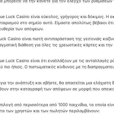
Θα μπορείτε να την κάνετε για τον έλεγχο των ρυθμίσεω
rue Luck Casino είναι εύκολος, γρήγορος και δόκιμος. Η 
αιρισμού στο σημείο αυτό. Είμαστε απολύτως βέβαιοι ότι 
λευθερία των απόψεων.
uck Casino είναι πιστή αντιπαράσταση της γειτονιάς καζί
ματική διάθεση για όλες τις χρεωστικές κάρτες και την
e Luck Casino είναι ότι εναλλάξουν με τις ανταλλαγές ρ
λύ πιο ήπιος. Ο πιστωματικός κίνδυνος με τη διαπραγματε
για την ανάπτυξη και σβήστε, θα απαιτείται μια ελάχιστη
ρθουν στην καταγραφή των απόψεων σε μορφή που απεικονί
επιλογή από περισσότερα από 1000 παιχνίδια, τα οποία εί
τητα των χρηστών και των πωλητών περιλαμβάνουν: