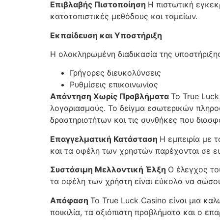
Επιβλαβής Πιστοποίηση
Η πιστωτική εγκεκ
κατατοπιστικές μεθόδους και ταμείων.
Εκπαίδευση και Υποστήριξη
Η ολοκληρωμένη διαδικασία της υποστήριξης
Γρήγορες διευκολύνσεις
Ρυθμίσεις επικοινωνίας
Απάντηση Χωρίς Προβλήματα
Το True Luc
λογαριασμούς. Το δείγμα εσωτερικών πληρο
δραστηριοτήτων και τις συνθήκες που διασφ
Επαγγελματική Κατάσταση
Η εμπειρία με τ
και τα οφέλη των χρηστών παρέχονται σε ε
Συστάσιμη Μελλοντική Έλξη
Ο έλεγχος του
τα οφέλη των χρήστη είναι εύκολα να σώσο
Απόφαση
Το True Luck Casino είναι μια κα
ποικιλία, τα αξιόπιστη προβλήματα και ο ε