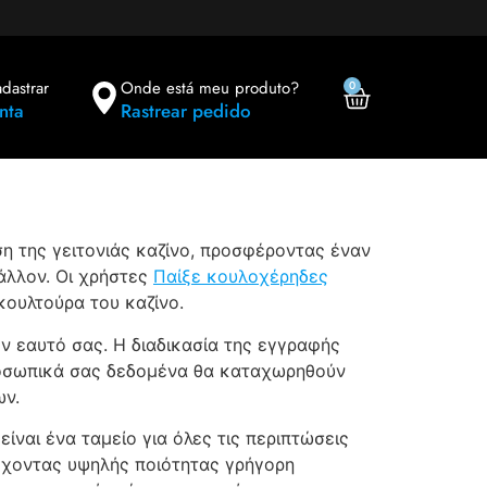
adastrar
Onde está meu produto?
0
nta
Rastrear pedido
ση της γειτονιάς καζίνο, προσφέροντας έναν
άλλον. Οι χρήστες
Παίξε κουλοχέρηδες
κουλτούρα του καζίνο.
ον εαυτό σας. Η διαδικασία της εγγραφής
 προσωπικά σας δεδομένα θα καταχωρηθούν
ων.
ίναι ένα ταμείο για όλες τις περιπτώσεις
ρέχοντας υψηλής ποιότητας γρήγορη