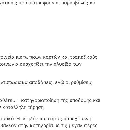
χετίσεις που επιτρέψουν οι παρεμβολές σε
τοιχεία πιστωτικών καρτών και τραπεζικούς
οινωνία συσχετίζει την αλυσίδα των
 εντυπωσιακά αποδόσεις, ενώ οι ρυθμίσεις
ιαθέτει. Η κατηγοριοποίηση της υποδομής και
ν κατάλληλη τήρηση.
δικτυακό. Η υψηλής ποιότητας παρεχόμενη
ιβάλλον στην κατηγορία με τις μεγαλύτερες